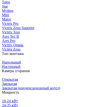
Talos
Star
Mythos
Mini
Maior
Victrix Pro
Victrix Zeus Superior
Victrix Tera
Ares Tec R
Ares Pro
Victrix Omnia
Victrix Zeus
Тип монтажа
Напольный
Настенный
Камера сгорания
Открытая
Закрытая
Закрытая (конденсационный котел)
Мощность
10-24 кВт
24-35 кВт