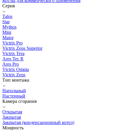
Котлы для коммерческого применения
Серия
Talos
Star
Mythos
Mini
Maior
Victrix Pro
Victrix Zeus Superior
Victrix Tera
Ares Tec R
Ares Pro
Victrix Omnia
Victrix Zeus
Тип монтажа
Напольный
Настенный
Камера сгорания
Открытая
Закрытая
Закрытая (конденсационный котел)
Мощность