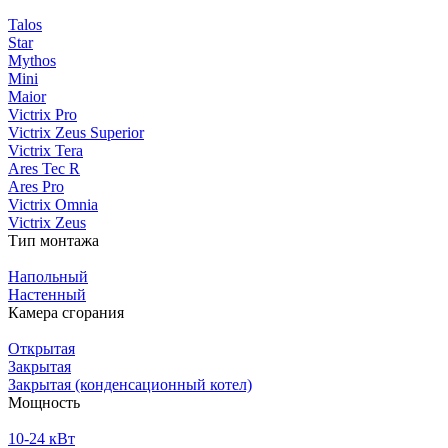
Talos
Star
Mythos
Mini
Maior
Victrix Pro
Victrix Zeus Superior
Victrix Tera
Ares Tec R
Ares Pro
Victrix Omnia
Victrix Zeus
Тип монтажа
Напольный
Настенный
Камера сгорания
Открытая
Закрытая
Закрытая (конденсационный котел)
Мощность
10-24 кВт