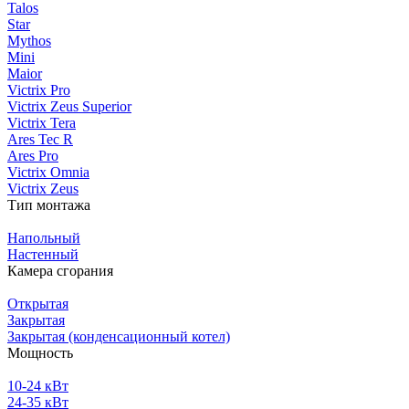
Talos
Star
Mythos
Mini
Maior
Victrix Pro
Victrix Zeus Superior
Victrix Tera
Ares Tec R
Ares Pro
Victrix Omnia
Victrix Zeus
Тип монтажа
Напольный
Настенный
Камера сгорания
Открытая
Закрытая
Закрытая (конденсационный котел)
Мощность
10-24 кВт
24-35 кВт