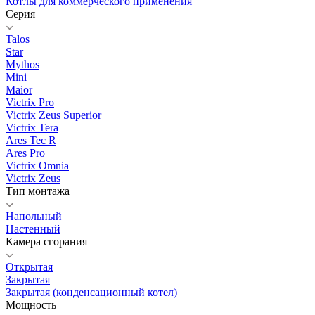
Котлы для коммерческого применения
Серия
Talos
Star
Mythos
Mini
Maior
Victrix Pro
Victrix Zeus Superior
Victrix Tera
Ares Tec R
Ares Pro
Victrix Omnia
Victrix Zeus
Тип монтажа
Напольный
Настенный
Камера сгорания
Открытая
Закрытая
Закрытая (конденсационный котел)
Мощность