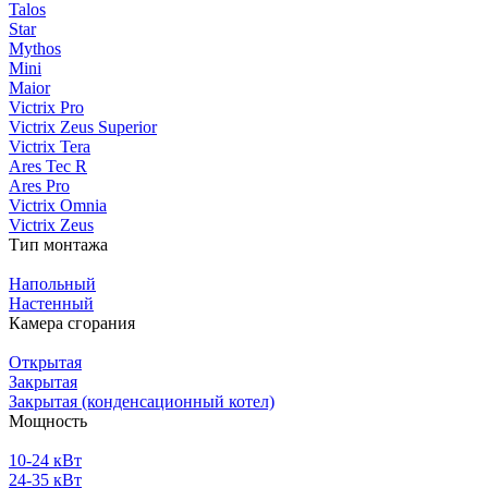
Talos
Star
Mythos
Mini
Maior
Victrix Pro
Victrix Zeus Superior
Victrix Tera
Ares Tec R
Ares Pro
Victrix Omnia
Victrix Zeus
Тип монтажа
Напольный
Настенный
Камера сгорания
Открытая
Закрытая
Закрытая (конденсационный котел)
Мощность
10-24 кВт
24-35 кВт