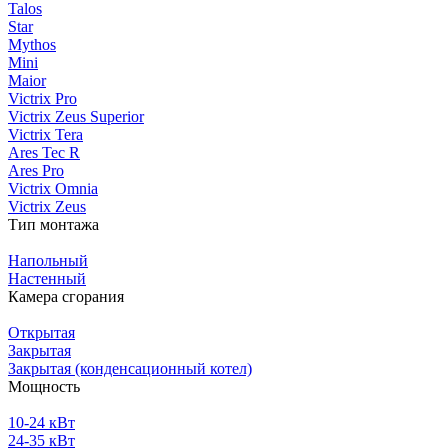
Talos
Star
Mythos
Mini
Maior
Victrix Pro
Victrix Zeus Superior
Victrix Tera
Ares Tec R
Ares Pro
Victrix Omnia
Victrix Zeus
Тип монтажа
Напольный
Настенный
Камера сгорания
Открытая
Закрытая
Закрытая (конденсационный котел)
Мощность
10-24 кВт
24-35 кВт