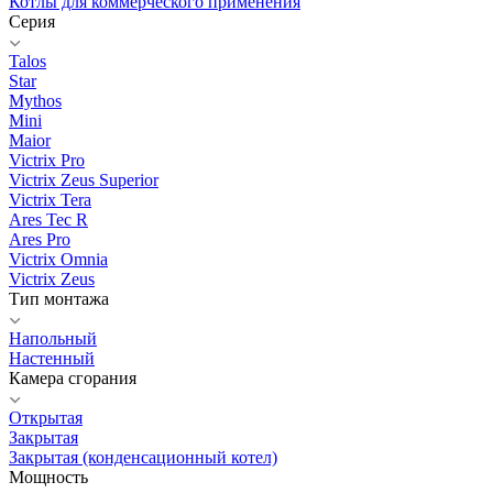
Котлы для коммерческого применения
Серия
Talos
Star
Mythos
Mini
Maior
Victrix Pro
Victrix Zeus Superior
Victrix Tera
Ares Tec R
Ares Pro
Victrix Omnia
Victrix Zeus
Тип монтажа
Напольный
Настенный
Камера сгорания
Открытая
Закрытая
Закрытая (конденсационный котел)
Мощность