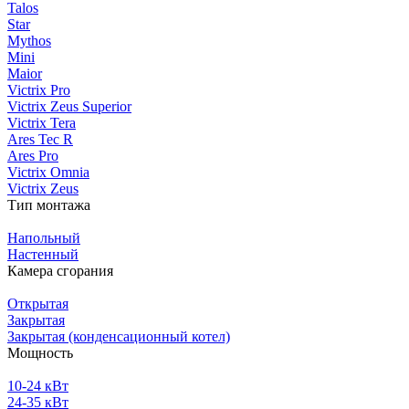
Talos
Star
Mythos
Mini
Maior
Victrix Pro
Victrix Zeus Superior
Victrix Tera
Ares Tec R
Ares Pro
Victrix Omnia
Victrix Zeus
Тип монтажа
Напольный
Настенный
Камера сгорания
Открытая
Закрытая
Закрытая (конденсационный котел)
Мощность
10-24 кВт
24-35 кВт