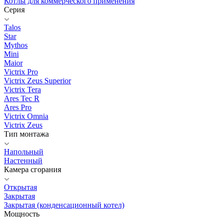
Котлы для коммерческого применения
Серия
Talos
Star
Mythos
Mini
Maior
Victrix Pro
Victrix Zeus Superior
Victrix Tera
Ares Tec R
Ares Pro
Victrix Omnia
Victrix Zeus
Тип монтажа
Напольный
Настенный
Камера сгорания
Открытая
Закрытая
Закрытая (конденсационный котел)
Мощность