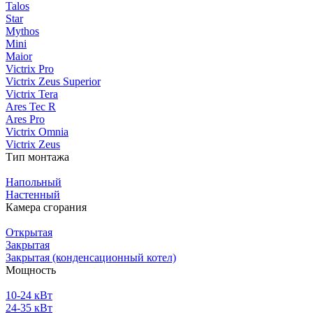
Talos
Star
Mythos
Mini
Maior
Victrix Pro
Victrix Zeus Superior
Victrix Tera
Ares Tec R
Ares Pro
Victrix Omnia
Victrix Zeus
Тип монтажа
Напольный
Настенный
Камера сгорания
Открытая
Закрытая
Закрытая (конденсационный котел)
Мощность
10-24 кВт
24-35 кВт