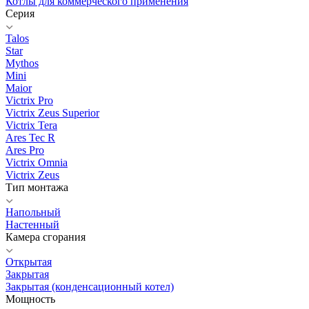
Котлы для коммерческого применения
Серия
Talos
Star
Mythos
Mini
Maior
Victrix Pro
Victrix Zeus Superior
Victrix Tera
Ares Tec R
Ares Pro
Victrix Omnia
Victrix Zeus
Тип монтажа
Напольный
Настенный
Камера сгорания
Открытая
Закрытая
Закрытая (конденсационный котел)
Мощность