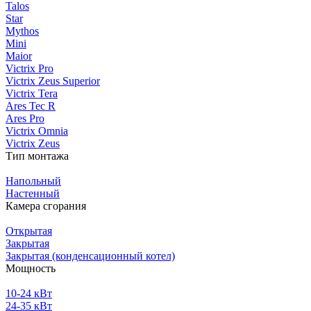
Talos
Star
Mythos
Mini
Maior
Victrix Pro
Victrix Zeus Superior
Victrix Tera
Ares Tec R
Ares Pro
Victrix Omnia
Victrix Zeus
Тип монтажа
Напольный
Настенный
Камера сгорания
Открытая
Закрытая
Закрытая (конденсационный котел)
Мощность
10-24 кВт
24-35 кВт