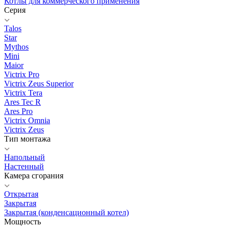
Котлы для коммерческого применения
Серия
Talos
Star
Mythos
Mini
Maior
Victrix Pro
Victrix Zeus Superior
Victrix Tera
Ares Tec R
Ares Pro
Victrix Omnia
Victrix Zeus
Тип монтажа
Напольный
Настенный
Камера сгорания
Открытая
Закрытая
Закрытая (конденсационный котел)
Мощность