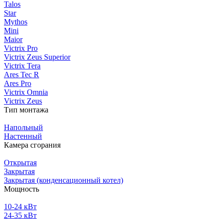
Talos
Star
Mythos
Mini
Maior
Victrix Pro
Victrix Zeus Superior
Victrix Tera
Ares Tec R
Ares Pro
Victrix Omnia
Victrix Zeus
Тип монтажа
Напольный
Настенный
Камера сгорания
Открытая
Закрытая
Закрытая (конденсационный котел)
Мощность
10-24 кВт
24-35 кВт