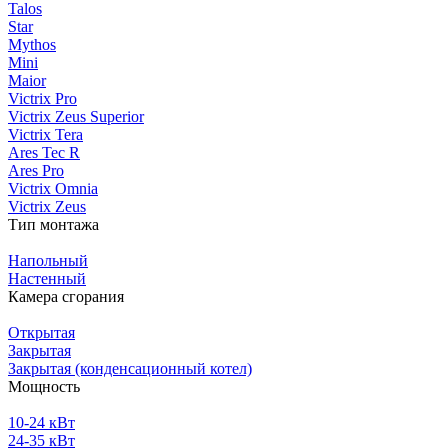
Talos
Star
Mythos
Mini
Maior
Victrix Pro
Victrix Zeus Superior
Victrix Tera
Ares Tec R
Ares Pro
Victrix Omnia
Victrix Zeus
Тип монтажа
Напольный
Настенный
Камера сгорания
Открытая
Закрытая
Закрытая (конденсационный котел)
Мощность
10-24 кВт
24-35 кВт