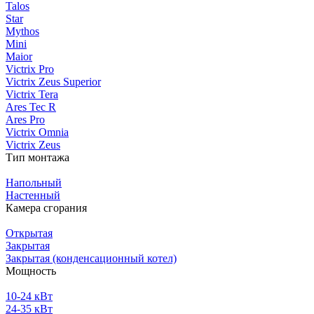
Talos
Star
Mythos
Mini
Maior
Victrix Pro
Victrix Zeus Superior
Victrix Tera
Ares Tec R
Ares Pro
Victrix Omnia
Victrix Zeus
Тип монтажа
Напольный
Настенный
Камера сгорания
Открытая
Закрытая
Закрытая (конденсационный котел)
Мощность
10-24 кВт
24-35 кВт