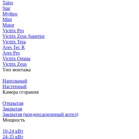
Talos
Star
Mythos
Mini
Maior
Victrix Pro
Victrix Zeus Superior
Victrix Tera
Ares Tec R
Ares Pro
Victrix Omnia
Victrix Zeus
Тип монтажа
Напольный
Настенный
Камера сгорания
Открытая
Закрытая
Закрытая (конденсационный котел)
Мощность
10-24 кВт
24-35 кВт