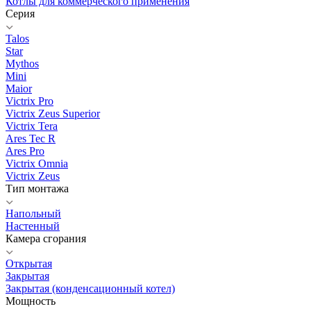
Котлы для коммерческого применения
Серия
Talos
Star
Mythos
Mini
Maior
Victrix Pro
Victrix Zeus Superior
Victrix Tera
Ares Tec R
Ares Pro
Victrix Omnia
Victrix Zeus
Тип монтажа
Напольный
Настенный
Камера сгорания
Открытая
Закрытая
Закрытая (конденсационный котел)
Мощность