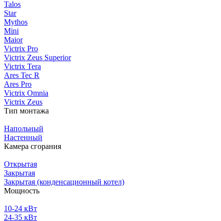
Talos
Star
Mythos
Mini
Maior
Victrix Pro
Victrix Zeus Superior
Victrix Tera
Ares Tec R
Ares Pro
Victrix Omnia
Victrix Zeus
Тип монтажа
Напольный
Настенный
Камера сгорания
Открытая
Закрытая
Закрытая (конденсационный котел)
Мощность
10-24 кВт
24-35 кВт