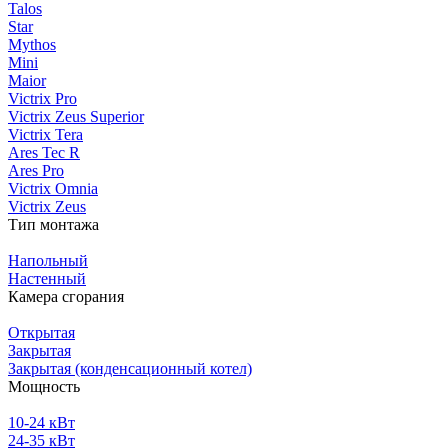
Talos
Star
Mythos
Mini
Maior
Victrix Pro
Victrix Zeus Superior
Victrix Tera
Ares Tec R
Ares Pro
Victrix Omnia
Victrix Zeus
Тип монтажа
Напольный
Настенный
Камера сгорания
Открытая
Закрытая
Закрытая (конденсационный котел)
Мощность
10-24 кВт
24-35 кВт