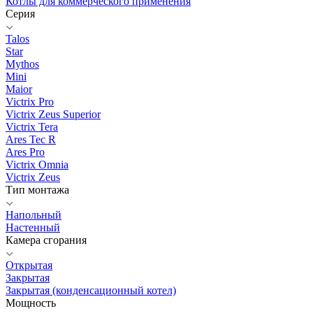
Котлы для коммерческого применения
Серия
Talos
Star
Mythos
Mini
Maior
Victrix Pro
Victrix Zeus Superior
Victrix Tera
Ares Tec R
Ares Pro
Victrix Omnia
Victrix Zeus
Тип монтажа
Напольный
Настенный
Камера сгорания
Открытая
Закрытая
Закрытая (конденсационный котел)
Мощность