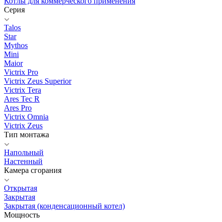
Котлы для коммерческого применения
Серия
Talos
Star
Mythos
Mini
Maior
Victrix Pro
Victrix Zeus Superior
Victrix Tera
Ares Tec R
Ares Pro
Victrix Omnia
Victrix Zeus
Тип монтажа
Напольный
Настенный
Камера сгорания
Открытая
Закрытая
Закрытая (конденсационный котел)
Мощность