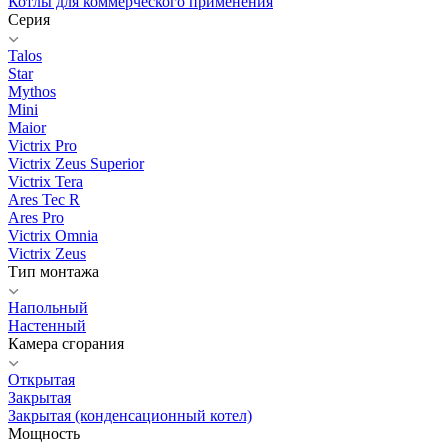
Котлы для коммерческого применения
Серия
Talos
Star
Mythos
Mini
Maior
Victrix Pro
Victrix Zeus Superior
Victrix Tera
Ares Tec R
Ares Pro
Victrix Omnia
Victrix Zeus
Тип монтажа
Напольный
Настенный
Камера сгорания
Открытая
Закрытая
Закрытая (конденсационный котел)
Мощность