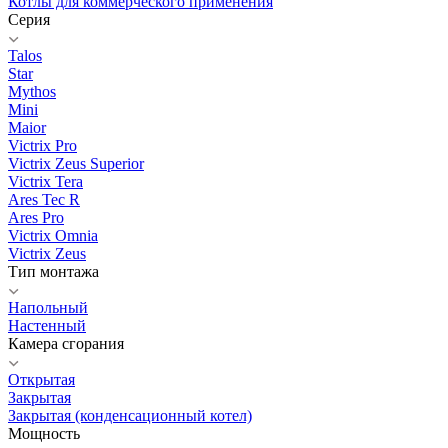
Котлы для коммерческого применения
Серия
Talos
Star
Mythos
Mini
Maior
Victrix Pro
Victrix Zeus Superior
Victrix Tera
Ares Tec R
Ares Pro
Victrix Omnia
Victrix Zeus
Тип монтажа
Напольный
Настенный
Камера сгорания
Открытая
Закрытая
Закрытая (конденсационный котел)
Мощность