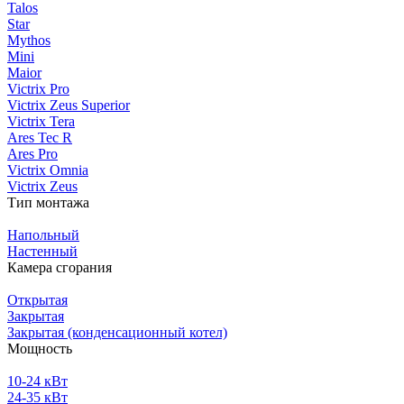
Talos
Star
Mythos
Mini
Maior
Victrix Pro
Victrix Zeus Superior
Victrix Tera
Ares Tec R
Ares Pro
Victrix Omnia
Victrix Zeus
Тип монтажа
Напольный
Настенный
Камера сгорания
Открытая
Закрытая
Закрытая (конденсационный котел)
Мощность
10-24 кВт
24-35 кВт