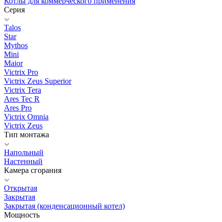
Котлы для коммерческого применения
Серия
Talos
Star
Mythos
Mini
Maior
Victrix Pro
Victrix Zeus Superior
Victrix Tera
Ares Tec R
Ares Pro
Victrix Omnia
Victrix Zeus
Тип монтажа
Напольный
Настенный
Камера сгорания
Открытая
Закрытая
Закрытая (конденсационный котел)
Мощность