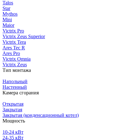
Talos
Star
Mythos
Mini
Maior
Victrix Pro
Victrix Zeus Superior
Victrix Tera
Ares Tec R
Ares Pro
Victrix Omnia
Victrix Zeus
Тип монтажа
Напольный
Настенный
Камера сгорания
Открытая
Закрытая
Закрытая (конденсационный котел)
Мощность
10-24 кВт
24-35 кВт