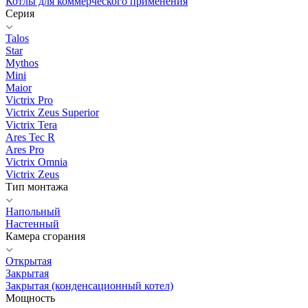
Котлы для коммерческого применения
Серия
Talos
Star
Mythos
Mini
Maior
Victrix Pro
Victrix Zeus Superior
Victrix Tera
Ares Tec R
Ares Pro
Victrix Omnia
Victrix Zeus
Тип монтажа
Напольный
Настенный
Камера сгорания
Открытая
Закрытая
Закрытая (конденсационный котел)
Мощность