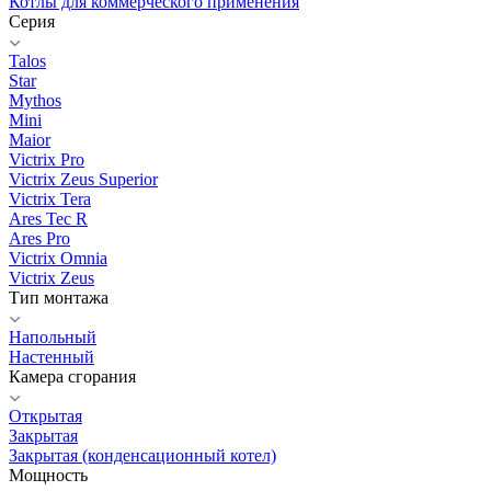
Котлы для коммерческого применения
Серия
Talos
Star
Mythos
Mini
Maior
Victrix Pro
Victrix Zeus Superior
Victrix Tera
Ares Tec R
Ares Pro
Victrix Omnia
Victrix Zeus
Тип монтажа
Напольный
Настенный
Камера сгорания
Открытая
Закрытая
Закрытая (конденсационный котел)
Мощность