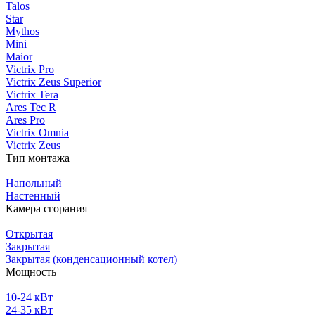
Talos
Star
Mythos
Mini
Maior
Victrix Pro
Victrix Zeus Superior
Victrix Tera
Ares Tec R
Ares Pro
Victrix Omnia
Victrix Zeus
Тип монтажа
Напольный
Настенный
Камера сгорания
Открытая
Закрытая
Закрытая (конденсационный котел)
Мощность
10-24 кВт
24-35 кВт