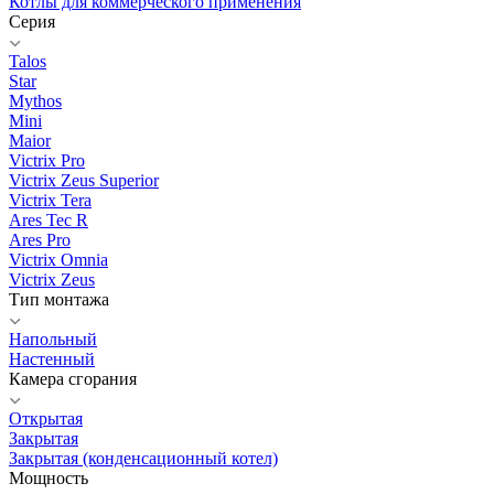
Котлы для коммерческого применения
Серия
Talos
Star
Mythos
Mini
Maior
Victrix Pro
Victrix Zeus Superior
Victrix Tera
Ares Tec R
Ares Pro
Victrix Omnia
Victrix Zeus
Тип монтажа
Напольный
Настенный
Камера сгорания
Открытая
Закрытая
Закрытая (конденсационный котел)
Мощность