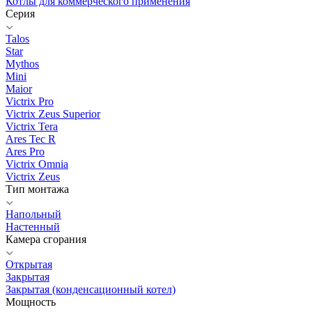
Котлы для коммерческого применения
Серия
Talos
Star
Mythos
Mini
Maior
Victrix Pro
Victrix Zeus Superior
Victrix Tera
Ares Tec R
Ares Pro
Victrix Omnia
Victrix Zeus
Тип монтажа
Напольный
Настенный
Камера сгорания
Открытая
Закрытая
Закрытая (конденсационный котел)
Мощность