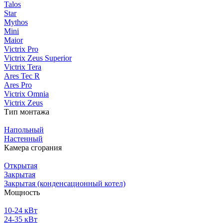
Talos
Star
Mythos
Mini
Maior
Victrix Pro
Victrix Zeus Superior
Victrix Tera
Ares Tec R
Ares Pro
Victrix Omnia
Victrix Zeus
Тип монтажа
Напольный
Настенный
Камера сгорания
Открытая
Закрытая
Закрытая (конденсационный котел)
Мощность
10-24 кВт
24-35 кВт