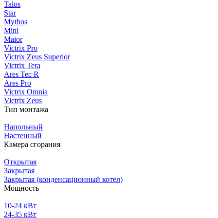
Talos
Star
Mythos
Mini
Maior
Victrix Pro
Victrix Zeus Superior
Victrix Tera
Ares Tec R
Ares Pro
Victrix Omnia
Victrix Zeus
Тип монтажа
Напольный
Настенный
Камера сгорания
Открытая
Закрытая
Закрытая (конденсационный котел)
Мощность
10-24 кВт
24-35 кВт