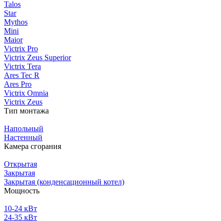
Talos
Star
Mythos
Mini
Maior
Victrix Pro
Victrix Zeus Superior
Victrix Tera
Ares Tec R
Ares Pro
Victrix Omnia
Victrix Zeus
Тип монтажа
Напольный
Настенный
Камера сгорания
Открытая
Закрытая
Закрытая (конденсационный котел)
Мощность
10-24 кВт
24-35 кВт