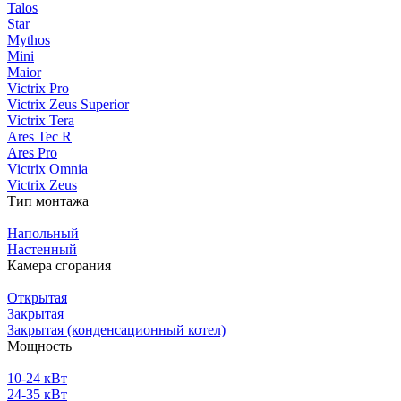
Talos
Star
Mythos
Mini
Maior
Victrix Pro
Victrix Zeus Superior
Victrix Tera
Ares Tec R
Ares Pro
Victrix Omnia
Victrix Zeus
Тип монтажа
Напольный
Настенный
Камера сгорания
Открытая
Закрытая
Закрытая (конденсационный котел)
Мощность
10-24 кВт
24-35 кВт