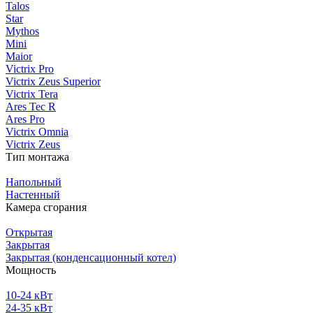
Talos
Star
Mythos
Mini
Maior
Victrix Pro
Victrix Zeus Superior
Victrix Tera
Ares Tec R
Ares Pro
Victrix Omnia
Victrix Zeus
Тип монтажа
Напольный
Настенный
Камера сгорания
Открытая
Закрытая
Закрытая (конденсационный котел)
Мощность
10-24 кВт
24-35 кВт