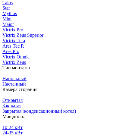
Talos
Star
Mythos
Mini
Maior
Victrix Pro
Victrix Zeus Superior
Victrix Tera
Ares Tec R
Ares Pro
Victrix Omnia
Victrix Zeus
Тип монтажа
Напольный
Настенный
Камера сгорания
Открытая
Закрытая
Закрытая (конденсационный котел)
Мощность
10-24 кВт
24-35 кВт