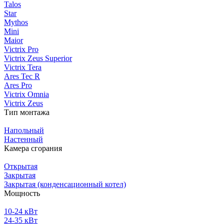
Talos
Star
Mythos
Mini
Maior
Victrix Pro
Victrix Zeus Superior
Victrix Tera
Ares Tec R
Ares Pro
Victrix Omnia
Victrix Zeus
Тип монтажа
Напольный
Настенный
Камера сгорания
Открытая
Закрытая
Закрытая (конденсационный котел)
Мощность
10-24 кВт
24-35 кВт