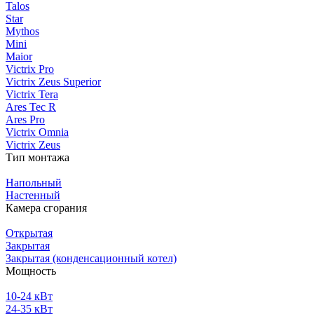
Talos
Star
Mythos
Mini
Maior
Victrix Pro
Victrix Zeus Superior
Victrix Tera
Ares Tec R
Ares Pro
Victrix Omnia
Victrix Zeus
Тип монтажа
Напольный
Настенный
Камера сгорания
Открытая
Закрытая
Закрытая (конденсационный котел)
Мощность
10-24 кВт
24-35 кВт