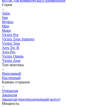
Котлы для коммерческого применения
Серия
Talos
Star
Mythos
Mini
Maior
Victrix Pro
Victrix Zeus Superior
Victrix Tera
Ares Tec R
Ares Pro
Victrix Omnia
Victrix Zeus
Тип монтажа
Напольный
Настенный
Камера сгорания
Открытая
Закрытая
Закрытая (конденсационный котел)
Мощность