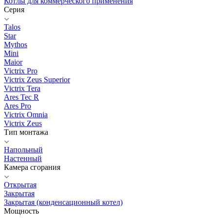
Котлы для коммерческого применения
Серия
Talos
Star
Mythos
Mini
Maior
Victrix Pro
Victrix Zeus Superior
Victrix Tera
Ares Tec R
Ares Pro
Victrix Omnia
Victrix Zeus
Тип монтажа
Напольный
Настенный
Камера сгорания
Открытая
Закрытая
Закрытая (конденсационный котел)
Мощность