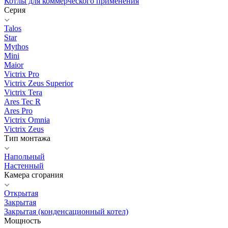
Котлы для коммерческого применения
Серия
Talos
Star
Mythos
Mini
Maior
Victrix Pro
Victrix Zeus Superior
Victrix Tera
Ares Tec R
Ares Pro
Victrix Omnia
Victrix Zeus
Тип монтажа
Напольный
Настенный
Камера сгорания
Открытая
Закрытая
Закрытая (конденсационный котел)
Мощность