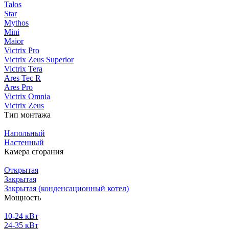
Talos
Star
Mythos
Mini
Maior
Victrix Pro
Victrix Zeus Superior
Victrix Tera
Ares Tec R
Ares Pro
Victrix Omnia
Victrix Zeus
Тип монтажа
Напольный
Настенный
Камера сгорания
Открытая
Закрытая
Закрытая (конденсационный котел)
Мощность
10-24 кВт
24-35 кВт