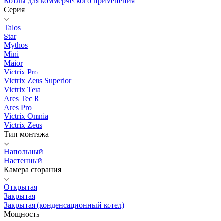
Котлы для коммерческого применения
Серия
Talos
Star
Mythos
Mini
Maior
Victrix Pro
Victrix Zeus Superior
Victrix Tera
Ares Tec R
Ares Pro
Victrix Omnia
Victrix Zeus
Тип монтажа
Напольный
Настенный
Камера сгорания
Открытая
Закрытая
Закрытая (конденсационный котел)
Мощность