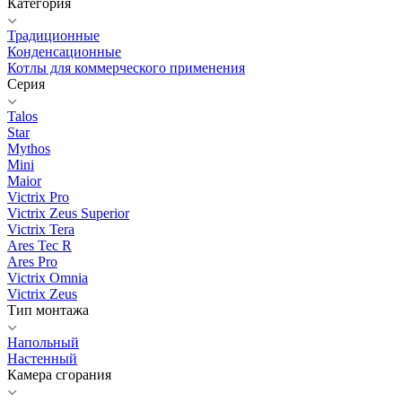
Категория
Традиционные
Конденсационные
Котлы для коммерческого применения
Серия
Talos
Star
Mythos
Mini
Maior
Victrix Pro
Victrix Zeus Superior
Victrix Tera
Ares Tec R
Ares Pro
Victrix Omnia
Victrix Zeus
Тип монтажа
Напольный
Настенный
Камера сгорания