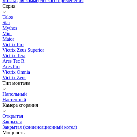
Котлы для коммерческого применения
Серия
Talos
Star
Mythos
Mini
Maior
Victrix Pro
Victrix Zeus Superior
Victrix Tera
Ares Tec R
Ares Pro
Victrix Omnia
Victrix Zeus
Тип монтажа
Напольный
Настенный
Камера сгорания
Открытая
Закрытая
Закрытая (конденсационный котел)
Мощность