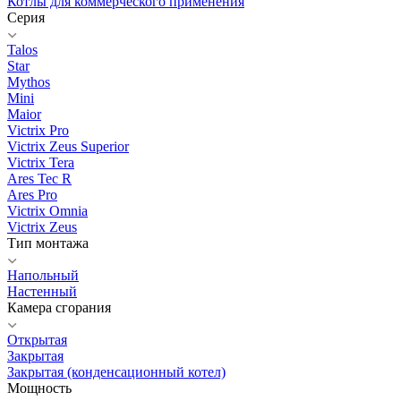
Котлы для коммерческого применения
Серия
Talos
Star
Mythos
Mini
Maior
Victrix Pro
Victrix Zeus Superior
Victrix Tera
Ares Tec R
Ares Pro
Victrix Omnia
Victrix Zeus
Тип монтажа
Напольный
Настенный
Камера сгорания
Открытая
Закрытая
Закрытая (конденсационный котел)
Мощность