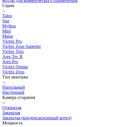
Котлы для коммерческого применения
Серия
Talos
Star
Mythos
Mini
Maior
Victrix Pro
Victrix Zeus Superior
Victrix Tera
Ares Tec R
Ares Pro
Victrix Omnia
Victrix Zeus
Тип монтажа
Напольный
Настенный
Камера сгорания
Открытая
Закрытая
Закрытая (конденсационный котел)
Мощность